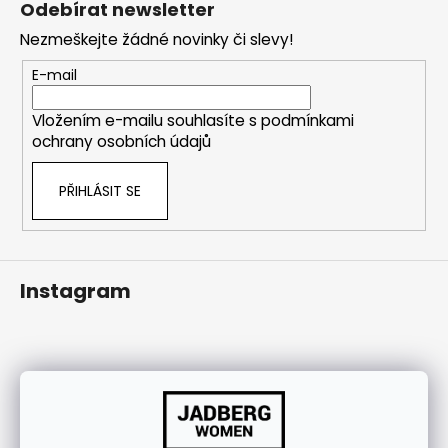
Odebírat newsletter
j
p
í
Nezmeškejte žádné novinky či slevy!
a
t
t
E-mail
?
í
Vložením e-mailu souhlasíte s
podmínkami
ochrany osobních údajů
PŘIHLÁSIT SE
HLEDAT
Instagram