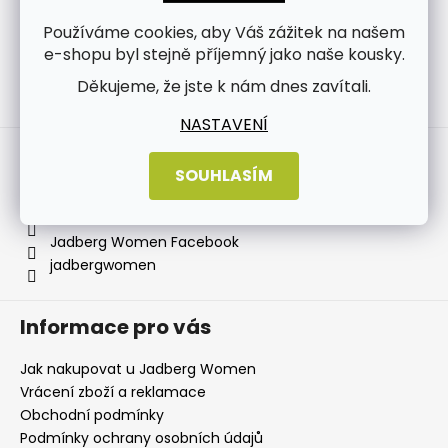
Používáme cookies, aby Váš zážitek na našem
e-shopu byl stejně příjemný jako naše kousky.
Děkujeme, že jste k nám dnes zavítali.
Sledovat na Instagramu
NASTAVENÍ
Kontakt
SOUHLASÍM
info
@
jadbergwomen.cz
+420 733 531 518
Jadberg Women Facebook
jadbergwomen
Informace pro vás
Jak nakupovat u Jadberg Women
Vrácení zboží a reklamace
Obchodní podmínky
Podmínky ochrany osobních údajů