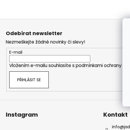
a
j
í
Z
t
á
Odebírat newsletter
?
p
Nezmeškejte žádné novinky či slevy!
a
t
E-mail
í
Vložením e-mailu souhlasíte s
podmínkami ochrany oso
HLEDAT
PŘIHLÁSIT SE
Instagram
Kontakt
info
@
ja