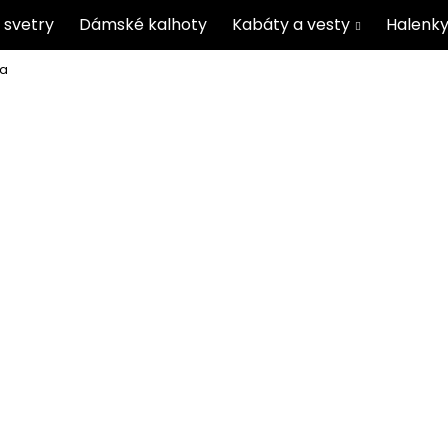
 svetry
Dámské kalhoty
Kabáty a vesty
Halenky
ra