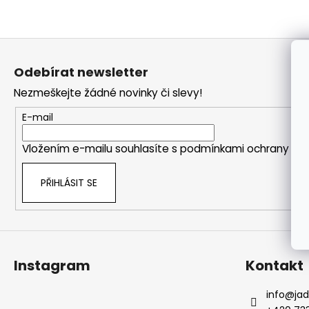
a
j
Z
í
á
t
Odebírat newsletter
p
?
Nezmeškejte žádné novinky či slevy!
a
t
E-mail
í
Vložením e-mailu souhlasíte s
podmínkami ochrany oso
HLEDAT
PŘIHLÁSIT SE
Instagram
Kontakt
info
@
ja