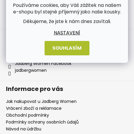
Používáme cookies, aby Váš zážitek na našem
e-shopu byl stejně příjemný jako naše kousky.
Děkujeme, že jste k nám dnes zavítali.
Sledovat na Instagramu
NASTAVENÍ
Kontakt
SOUHLASÍM
info
@
jadbergwomen.cz
+420 733 531 518
Jadberg Women Facebook
jadbergwomen
Informace pro vás
Jak nakupovat u Jadberg Women
Vrácení zboží a reklamace
Obchodní podmínky
Podmínky ochrany osobních údajů
Návod na údržbu