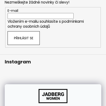
j
Nezmeškejte žádné novinky či slevy!
a
í
t
E-mail
t
í
?
Vložením e-mailu souhlasíte s
podmínkami
ochrany osobních údajů
PŘIHLÁSIT SE
HLEDAT
Instagram