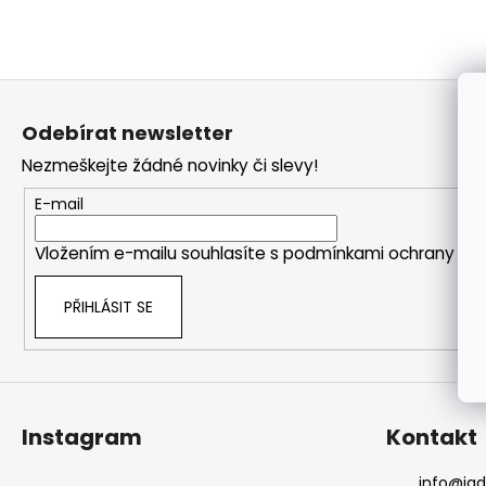
a
j
í
Z
t
á
Odebírat newsletter
?
p
Nezmeškejte žádné novinky či slevy!
a
t
E-mail
í
HLEDAT
Vložením e-mailu souhlasíte s
podmínkami ochrany oso
PŘIHLÁSIT SE
Instagram
Kontakt
info
@
ja