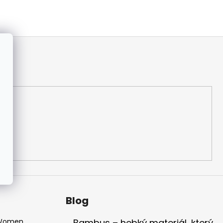
Blog
 Women
Bambus – hebký materiál, který