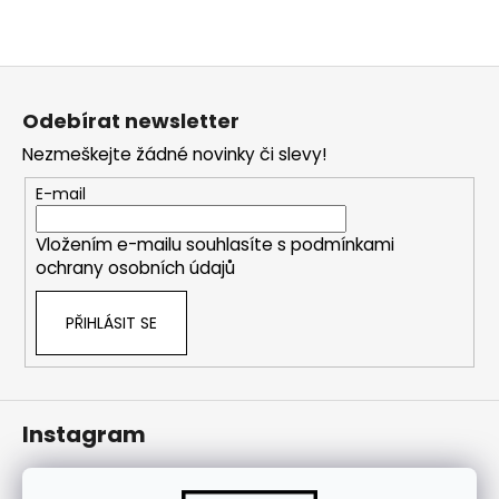
j
í
t
Z
?
á
Odebírat newsletter
p
Nezmeškejte žádné novinky či slevy!
a
t
E-mail
HLEDAT
í
Vložením e-mailu souhlasíte s
podmínkami
ochrany osobních údajů
PŘIHLÁSIT SE
Instagram