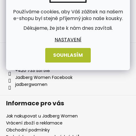
Používáme cookies, aby Váš zážitek na našem
e-shopu byl stejně příjemný jako naše kousky.
Děkujeme, že jste k nám dnes zavítali.
Sledovat na Instagramu
NASTAVENÍ
Kontakt
SOUHLASÍM
info
@
jadbergwomen.cz
+420 733 531 518
Jadberg Women Facebook
jadbergwomen
Informace pro vás
Jak nakupovat u Jadberg Women
Vrácení zboží a reklamace
Obchodní podmínky