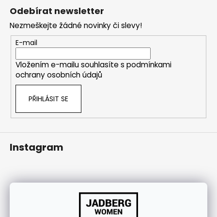
á
j
Odebírat newsletter
p
í
Nezmeškejte žádné novinky či slevy!
a
t
t
?
E-mail
í
Vložením e-mailu souhlasíte s
podmínkami
ochrany osobních údajů
HLEDAT
PŘIHLÁSIT SE
Instagram