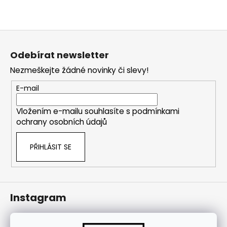
j
í
t
Z
?
á
Odebírat newsletter
p
Nezmeškejte žádné novinky či slevy!
a
t
E-mail
HLEDAT
í
Vložením e-mailu souhlasíte s
podmínkami
ochrany osobních údajů
PŘIHLÁSIT SE
Instagram