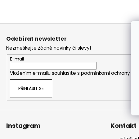
a
j
í
Z
t
á
Odebírat newsletter
?
p
Nezmeškejte žádné novinky či slevy!
a
t
E-mail
í
HLEDAT
Vložením e-mailu souhlasíte s
podmínkami ochrany oso
PŘIHLÁSIT SE
Instagram
Kontakt
info
@
ja