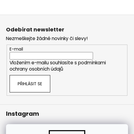
j
í
Z
t
á
?
Odebírat newsletter
p
Nezmeškejte žádné novinky či slevy!
a
t
E-mail
í
HLEDAT
Vložením e-mailu souhlasíte s
podmínkami
ochrany osobních údajů
PŘIHLÁSIT SE
Instagram