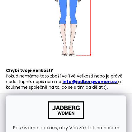
Chybí tvoje velikost?
Pokud nemáme toto zboží ve Tvé velikosti nebo je právě
nedostupné, napiš nám na
info@jadbergwomen.cz
a
koukneme společně na to, co se s tím dá dělat :).
Z
á
Odebírat newsletter
p
Nezmeškejte žádné novinky či slevy!
a
t
E-mail
Používáme cookies, aby Váš zážitek na našem