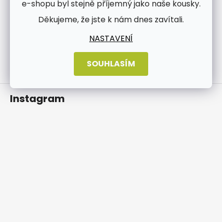
í
e-shopu byl stejně příjemný jako naše kousky.
Vložením e-mailu souhlasíte s
podmínkami
Děkujeme, že jste k nám dnes zavítali.
ochrany osobních údajů
NASTAVENÍ
PŘIHLÁSIT SE
SOUHLASÍM
Instagram