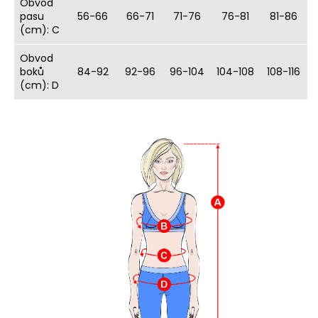
Obvod
j
pasu
56-66
66-71
71-76
76-81
81-86
í
(cm): C
t
Obvod
?
boků
84-92
92-96
96-104
104-108
108-116
(cm): D
HLEDAT