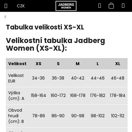
Hledat
Nákup
M
Přihlášení
CZK
K
Přejít
košík
Domů
C
na
o
obsah
Tabulka velikosti XS-XL
o
š
p
í
Velikostní tabulka Jadberg
o
k
Women (XS-XL):
t
ř
Velikost
XS
S
M
L
XL
e
b
Velikost
34-36
36-38
40-42
44-46
46-48
u
EUR
j
Výška
158-164
160-172
168-178
176-182
178-184
e
(cm): A
t
Obvod
e
hrudi
78-86
86-90
90-98
98-102
102-112
n
(cm): B
a