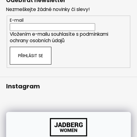
Odebírat newsletter
j
p
Nezmeškejte žádné novinky či slevy!
í
a
t
t
E-mail
?
í
Vložením e-mailu souhlasíte s
podmínkami
ochrany osobních údajů
PŘIHLÁSIT SE
HLEDAT
Instagram