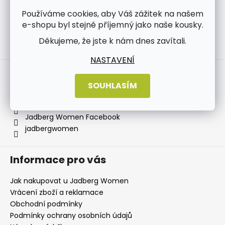
Používáme cookies, aby Váš zážitek na našem
e-shopu byl stejně příjemný jako naše kousky.
Děkujeme, že jste k nám dnes zavítali.
Sledovat na Instagramu
NASTAVENÍ
Kontakt
SOUHLASÍM
info
@
jadbergwomen.cz
+420 733 531 518
Jadberg Women Facebook
jadbergwomen
Informace pro vás
Jak nakupovat u Jadberg Women
Vrácení zboží a reklamace
Obchodní podmínky
Podmínky ochrany osobních údajů