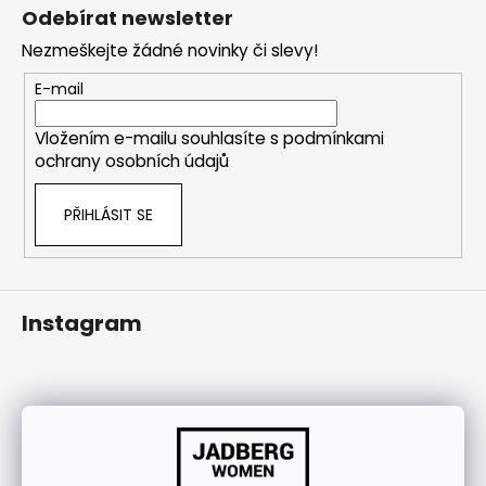
á
j
Odebírat newsletter
p
í
Nezmeškejte žádné novinky či slevy!
a
t
t
E-mail
?
í
Vložením e-mailu souhlasíte s
podmínkami
ochrany osobních údajů
HLEDAT
PŘIHLÁSIT SE
Instagram