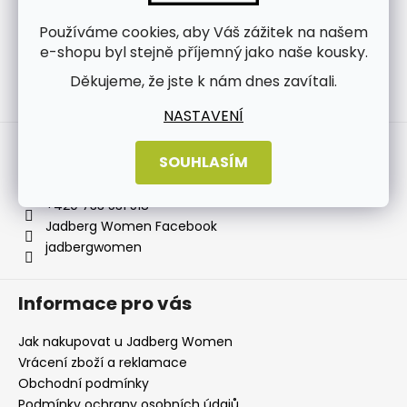
Používáme cookies, aby Váš zážitek na našem
e-shopu byl stejně příjemný jako naše kousky.
Děkujeme, že jste k nám dnes zavítali.
Sledovat na Instagramu
NASTAVENÍ
Kontakt
SOUHLASÍM
info
@
jadbergwomen.cz
+420 733 531 518
Jadberg Women Facebook
jadbergwomen
Informace pro vás
Jak nakupovat u Jadberg Women
Vrácení zboží a reklamace
Obchodní podmínky
Podmínky ochrany osobních údajů