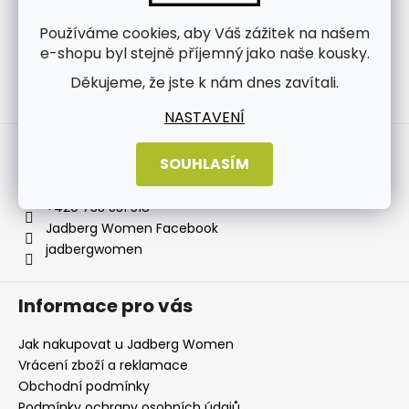
Používáme cookies, aby Váš zážitek na našem
e-shopu byl stejně příjemný jako naše kousky.
Děkujeme, že jste k nám dnes zavítali.
Sledovat na Instagramu
NASTAVENÍ
Kontakt
SOUHLASÍM
info
@
jadbergwomen.cz
+420 733 531 518
Jadberg Women Facebook
jadbergwomen
Informace pro vás
Jak nakupovat u Jadberg Women
Vrácení zboží a reklamace
Obchodní podmínky
Podmínky ochrany osobních údajů