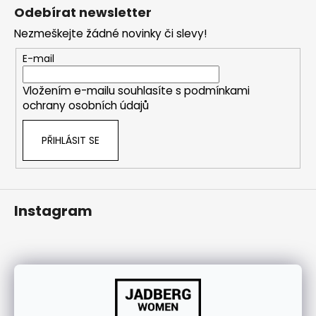
á
j
Odebírat newsletter
p
í
Nezmeškejte žádné novinky či slevy!
a
t
t
E-mail
?
í
Vložením e-mailu souhlasíte s
podmínkami
ochrany osobních údajů
HLEDAT
PŘIHLÁSIT SE
Instagram