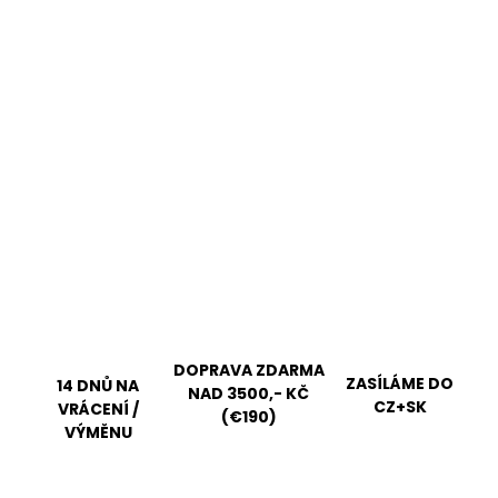
DOPRAVA ZDARMA
ZASÍLÁME DO
14 DNŮ NA
NAD 3500,- KČ
CZ+SK
VRÁCENÍ /
(€190)
VÝMĚNU