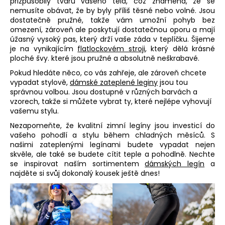
přizpůsobily tvaru vašeho těla, což znamená, že se
nemusíte obávat, že by byly příliš těsné nebo volné. Jsou
dostatečně pružné, takže vám umožní pohyb bez
omezení, zároveň ale poskytují dostatečnou oporu a mají
úžasný vysoký pas, který drží vaše záda v teplíčku. Šijeme
je na vynikajícím
flatlockovém stroji
, který dělá krásné
ploché švy. které jsou pružné a absolutně neškrabavé.
Pokud hledáte něco, co vás zahřeje, ale zároveň chcete
vypadat stylově,
dámské zateplené leginy
jsou tou
správnou volbou. Jsou dostupné v různých barvách a
vzorech, takže si můžete vybrat ty, které nejlépe vyhovují
vašemu stylu.
Nezapomeňte, že kvalitní
zimní legíny
jsou investicí do
vašeho pohodlí a stylu během chladných měsíců. S
našimi zateplenými legínami budete vypadat nejen
skvěle, ale také se budete cítit teple a pohodlně. Nechte
se inspirovat naším sortimentem
dámských legín
a
najděte si svůj dokonalý kousek ještě dnes!