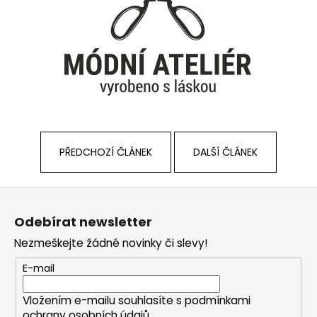
PŘEDCHOZÍ ČLÁNEK
DALŠÍ ČLÁNEK
Z
á
Odebírat newsletter
p
Nezmeškejte žádné novinky či slevy!
a
t
E-mail
í
Vložením e-mailu souhlasíte s
podmínkami
ochrany osobních údajů