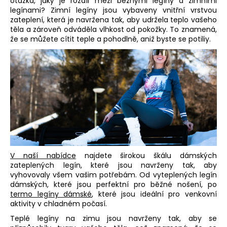
otázka, jaký je rozdíl mezi
běžnými legíny
a zimními
j
legínami?
Zimní legíny
jsou vybaveny vnitřní vrstvou
í
zateplení, která je navržena tak, aby udržela teplo vašeho
těla a zároveň odváděla vlhkost od pokožky. To znamená,
t
že se můžete cítit teple a pohodlně, aniž byste se potiliy.
?
HLEDAT
V naší nabídce
najdete širokou škálu
dámských
zateplených legín
, které jsou navrženy tak, aby
vyhovovaly všem vašim potřebám. Od
vyteplených legín
dámských, které jsou perfektní pro běžné nošení, po
termo legíny dámské
, které jsou ideální pro venkovní
aktivity v chladném počasí.
Teplé legíny na zimu jsou navrženy tak, aby se