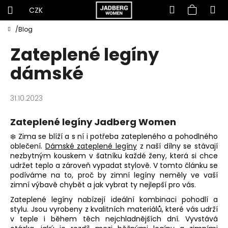
Hledat
Nákup
M
Přihlášení
CZK
K
Přejít
košík
Domů
/
Blog
C
na
o
obsah
o
Zateplené legíny
š
p
í
dámské
o
k
t
31.10.2023
ř
e
Zateplené legíny Jadberg Women
b
❄️ Zima se blíží a s ní i potřeba zatepleného a pohodlného
u
oblečení.
Dámské zateplené legíny
z naší dílny se stávají
j
nezbytným kouskem v šatníku každé ženy, která si chce
udržet teplo a zároveň vypadat stylově. V tomto článku se
e
podíváme na to, proč by
zimní legíny
neměly ve vaší
t
zimní výbavě chybět a jak vybrat ty nejlepší pro vás.
e
Zateplené legíny
nabízejí ideální kombinaci pohodlí a
n
stylu. Jsou vyrobeny z kvalitních materiálů, které vás udrží
v teple i během těch nejchladnějších dní. Vyvstává
a