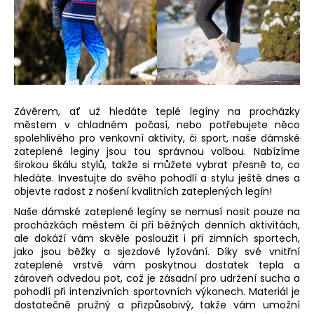
Závěrem, ať už hledáte
teplé legíny
na procházky
městem v chladném počasí, nebo potřebujete něco
spolehlivého pro venkovní aktivity, či sport, naše
dámské
zateplené leginy
jsou tou správnou volbou. Nabízíme
širokou škálu stylů, takže si můžete vybrat přesně to, co
hledáte. Investujte do svého pohodlí a stylu ještě dnes a
objevte radost z nošení
kvalitních zateplených legín
!
Naše
dámské zateplené legíny
se nemusí nosit pouze na
procházkách městem či při běžných denních aktivitách,
ale dokáží vám skvěle posloužit i při zimních sportech,
jako jsou běžky a sjezdové lyžování. Díky své vnitřní
zateplené vrstvě vám poskytnou dostatek tepla a
zároveň odvedou pot, což je zásadní pro udržení sucha a
pohodlí při intenzivních sportovních výkonech. Materiál je
dostatečně pružný a přizpůsobivý, takže vám umožní