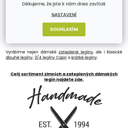
Děkujeme, že jste k nám dnes zavítali.
NASTAVENÍ
SOUHLASÍM
Vyrábíme nejen
dámské
zateplené legíny
, ale i klasické
dlouhé legíny
,
3/4 legíny Capri
a
krátké legíny
.
Celý sortiment zimních a zateplených dámských
legín najdete zde.