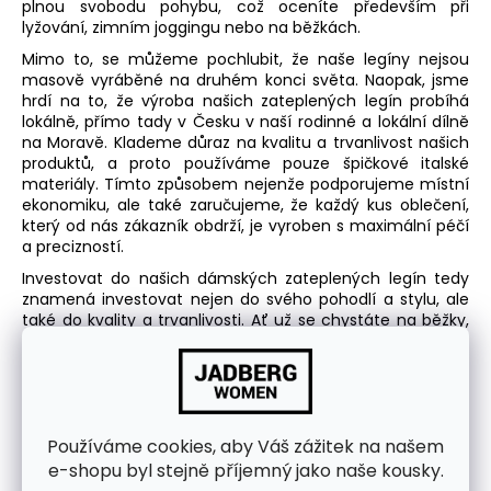
plnou svobodu pohybu, což oceníte především při
lyžování, zimním joggingu nebo na běžkách.
Mimo to, se můžeme pochlubit, že naše legíny nejsou
masově vyráběné na druhém konci světa. Naopak, jsme
hrdí na to, že výroba našich zateplených legín probíhá
lokálně, přímo tady v Česku v naší rodinné a lokální dílně
na Moravě. Klademe důraz na kvalitu a trvanlivost našich
produktů, a proto používáme pouze špičkové italské
materiály. Tímto způsobem nejenže podporujeme místní
ekonomiku, ale také zaručujeme, že každý kus oblečení,
který od nás zákazník obdrží, je vyroben s maximální péčí
a precizností.
Investovat do našich
dámských zateplených legín
tedy
znamená investovat nejen do svého pohodlí a stylu, ale
také do kvality a trvanlivosti. Ať už se chystáte na běžky,
sjezdové lyžování, nebo jen hledáte něco teplého na
zimu, naše
zimní legíny
jsou tou správnou volbou pro vás.
Navíc je můžete doplnit o
unikátní termotrika
z našeho
ateliéru, která půjdou krásně do setu s legínami.
Používáme cookies, aby Váš zážitek na našem
e-shopu byl stejně příjemný jako naše kousky.