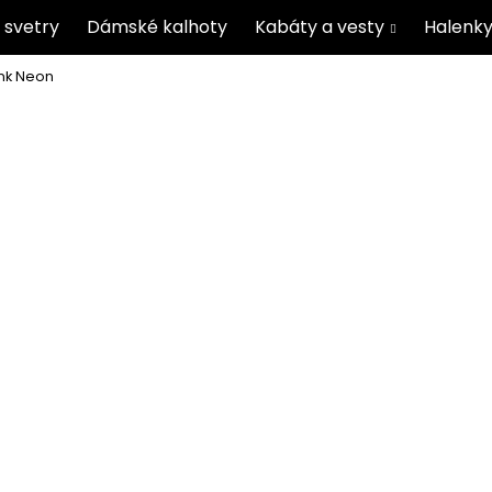
 svetry
Dámské kalhoty
Kabáty a vesty
Halenky
ink Neon