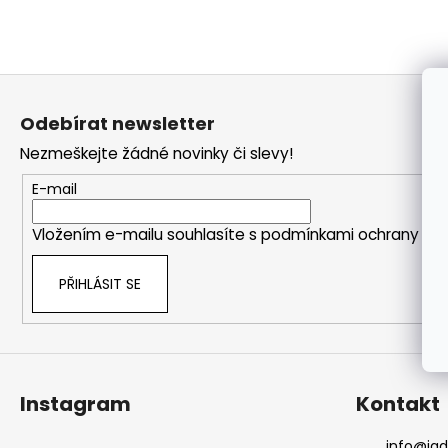
a
j
í
Z
t
á
Odebírat newsletter
?
p
Nezmeškejte žádné novinky či slevy!
a
t
E-mail
í
HLEDAT
Vložením e-mailu souhlasíte s
podmínkami ochrany oso
PŘIHLÁSIT SE
Instagram
Kontakt
info
@
ja